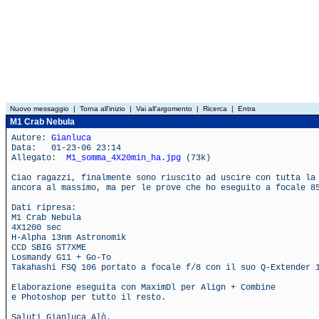
Nuovo messaggio
|
Torna all'inizio
|
Vai all'argomento
|
Ricerca
|
Entra
M1 Crab Nebula
Autore:
Gianluca
Data: 01-23-06 23:14
Allegato:
M1_somma_4X20min_ha.jpg
(73k)
Ciao ragazzi, finalmente sono riuscito ad uscire con tutta la
ancora al massimo, ma per le prove che ho eseguito a focale 8
Dati ripresa:
M1 Crab Nebula
4X1200 sec
H-Alpha 13nm Astronomik
CCD SBIG ST7XME
Losmandy G11 + Go-To
Takahashi FSQ 106 portato a focale f/8 con il suo Q-Extender 
Elaborazione eseguita con MaximDl per Align + Combine
e Photoshop per tutto il resto.
Saluti Gianluca Alò.