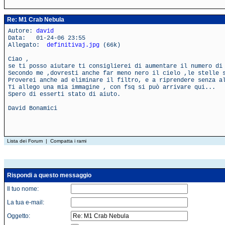
Re: M1 Crab Nebula
Autore:
david
Data: 01-24-06 23:55
Allegato:
definitivaj.jpg
(66k)
Ciao ,
se ti posso aiutare ti consiglierei di aumentare il numero di
Secondo me ,dovresti anche far meno nero il cielo ,le stelle 
Proverei anche ad eliminare il filtro, e a riprendere senza a
Ti allego una mia immagine , con fsq si può arrivare qui...
Spero di esserti stato di aiuto.
David Bonamici
Lista dei Forum
|
Compatta i rami
Rispondi a questo messaggio
Il tuo nome:
La tua e-mail:
Oggetto: